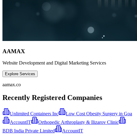
AAMAX
Website Development and Digital Marketing Services
Explore Services
aamax.co
Recently Registered Companies
Unlimited Containers Inc
Low Cost Obesity Surgery in Goa
AccountIT
Orthopedic Arthroplasty & Ilizarov Clinic
BDB India Private Limited
AccountIT