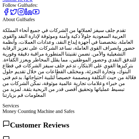
Follow
Gulfsafes
:
About
Gulfsafes
تقدم جلف سيفز لعملائها من الشركات في جميع أنحاء المملكة
العربية السعودية حلولاً ذكية وآمنة وموثوقة لإدارة النقد والقوى
العاملة. بتخصصنا في أجهزة إيداع النقد، وعدادات العملات، وأنظمة
حضور وانصراف القوى العاملة، نساعد الشركات على تعزيز الرقابة
التشغيلية والأمن. تضمن تقنيتنا المتطورة مراقبة دقيقة وفورية
للتدفق النقدي وحضور الموظفين، مما يقلل المخاطر ويعزز الكفاءة.
بتركيزها القوي على الابتكار، تدعم جلف سيفز الشركات في قطاع
البنوك، وتجارة التجزئة، ومختلف القطاعات من خلال تقديم حلول
فعّالة من حيث التكلفة ومصممة خصيصاً لتلبية احتياجاتها. بدعم فني
من خبراء وعلامات تجارية عالمية موثوقة، نمكّن الشركات من
تبسيط عملياتها وتحقيق أقصى قدر من الربحية بثقة. لمزيد من
المعلومات قم بزيارتنا
Services
Money Counting Machine and Safes
Customer Reviews