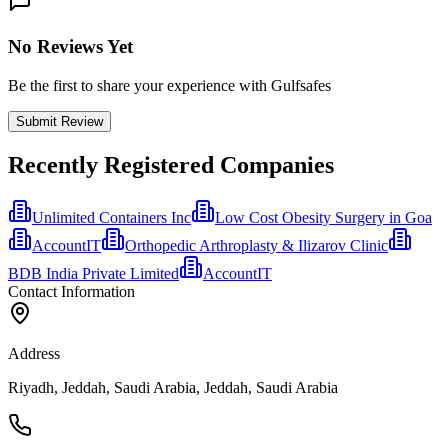
No Reviews Yet
Be the first to share your experience with Gulfsafes
Submit Review
Recently Registered Companies
Unlimited Containers Inc
Low Cost Obesity Surgery in Goa
AccountIT
Orthopedic Arthroplasty & Ilizarov Clinic
BDB India Private Limited
AccountIT
Contact Information
Address
Riyadh, Jeddah, Saudi Arabia, Jeddah, Saudi Arabia